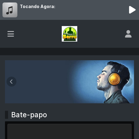
Tocando Agora:
Rádio Estação Serro
Anterior
Próx
Bate-papo